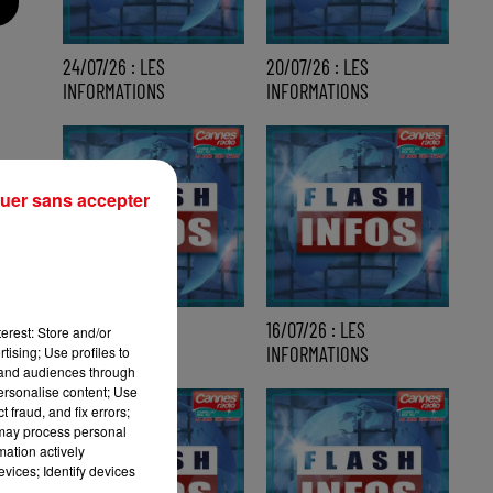
24/07/26 : LES
20/07/26 : LES
INFORMATIONS
INFORMATIONS
uer sans accepter
17/07/26 : LES
16/07/26 : LES
erest: Store and/or
INFORMATIONS
INFORMATIONS
tising; Use profiles to
tand audiences through
personalise content; Use
 fraud, and fix errors;
 may process personal
mation actively
vices; Identify devices