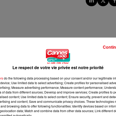
Contin
Le respect de votre vie privée est notre priorité
ers
do the following data processing based on your consent and/or our legitimate int
device; Use limited data to select advertising; Create profiles for personalised adver
vertising; Measure advertising performance; Measure content performance; Unders
ns of data from different sources; Develop and improve services; Create profiles to 
alised content; Use limited data to select content; Ensure security, prevent and detect
ertising and content; Save and communicate privacy choices. These technologies
and browsing data to offer following functionalities: Identify devices based on infor
eolocation data; Match and combine data from other data sources; Link different de
nsmitted automatically.