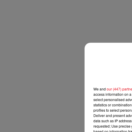
We and
our (447) partn
access information on a 
select personalised ad
statistics or combinatio
profiles to select person
Deliver and present adv
data such as IP address 
requested; Use precise g
based on information tra