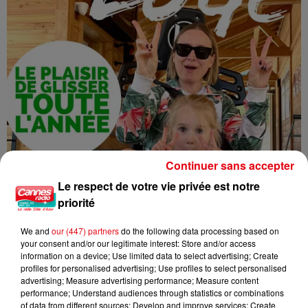
Continuer sans accepter
Le respect de votre vie privée est notre
priorité
We and
our (447) partners
do the following data processing based on
your consent and/or our legitimate interest: Store and/or access
GAGNEZ DES ENTREES POUR "GREO'LUGE" A GREOLIERES
information on a device; Use limited data to select advertising; Create
profiles for personalised advertising; Use profiles to select personalised
advertising; Measure advertising performance; Measure content
performance; Understand audiences through statistics or combinations
of data from different sources; Develop and improve services; Create