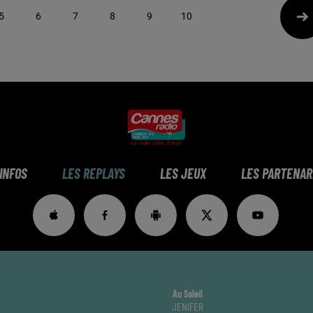
5
6
7
8
9
10
 INFOS
LES REPLAYS
LES JEUX
LES PARTENAR
Au Soleil
JENIFER