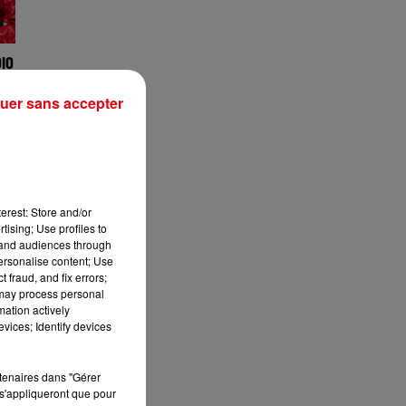
IO
uer sans accepter
erest: Store and/or
tising; Use profiles to
tand audiences through
personalise content; Use
 fraud, and fix errors;
 may process personal
mation actively
O :
vices; Identify devices
rtenaires dans "Gérer
s'appliqueront que pour