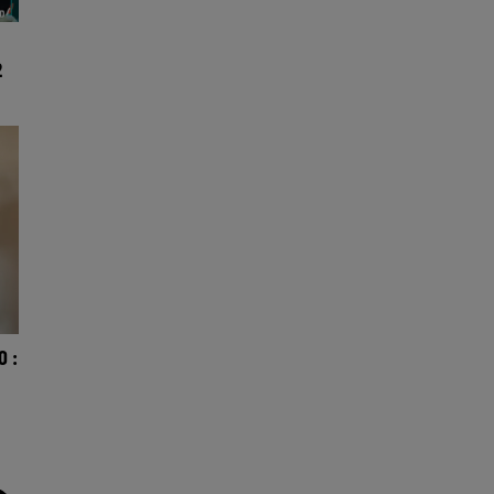
2
O :