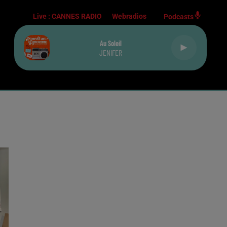
Live :
CANNES RADIO
Webradios
Podcasts
Au Soleil
JENIFER