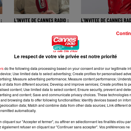
:
L'INVITE DE CANNES RADIO :
L'INVITEE DE CANNES RAD
FRANCOIS CLUZET
: ANNE ROUMANOFF
Contin
Le respect de votre vie privée est notre priorité
ers
do the following data processing based on your consent and/or our legitimate int
device; Use limited data to select advertising; Create profiles for personalised adver
vertising; Measure advertising performance; Measure content performance; Unders
ns of data from different sources; Develop and improve services; Create profiles to 
alised content; Use limited data to select content; Ensure security, prevent and detect
ertising and content; Save and communicate privacy choices. These technologies
and browsing data to offer following functionalities: Identify devices based on infor
O
L'INVITE DU WEEK-END :
L'INVITE DE CANNES RADI
eolocation data; Match and combine data from other data sources; Link different de
JERÔME VIAUD , MAIRE DE
CHRISTOPHE ULIVIERI,
nsmitted automatically.
GRASSE
MAIRE DE MOUGINS
cliquant sur "Accepter et fermer", ou affiner en sélectionnant les finalités et/ou pa
 également refuser en cliquant sur "Continuer sans accepter". Vos préférences ne 