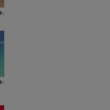
O :
O :