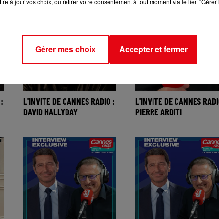
tre à jour vos choix, ou retirer votre consentement à tout moment via le lien "Gérer 
Gérer mes choix
Accepter et fermer
:
L'INVITE DE CANNES RADIO :
L'INVITE DE CANNES RADI
DAVID HALLYDAY
PIERRE ARDITI