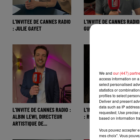
L'INVITEE DE CANNES RADIO
L'INVITE DE CANNES RADIO 
: JULIE GAYET
GUILLAUME DE TONQUEDEC
We and
our (447) partn
access information on a 
select personalised ad
statistics or combinatio
profiles to select person
Deliver and present adv
data such as IP address 
L'INVITE DE CANNES RADIO :
L'INVITEE DE CANNES RADI
requested; Use precise g
ALBIN LEWI, DIRECTEUR
: ROSE TORRENTE
based on information tra
ARTISTIQUE DE...
Vous pouvez accepter en 
mes choix". Vous pouvez