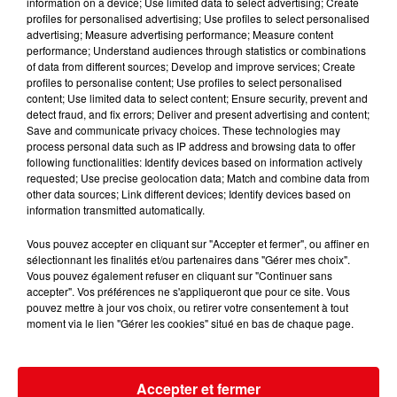
information on a device; Use limited data to select advertising; Create
profiles for personalised advertising; Use profiles to select personalised
advertising; Measure advertising performance; Measure content
performance; Understand audiences through statistics or combinations
of data from different sources; Develop and improve services; Create
profiles to personalise content; Use profiles to select personalised
content; Use limited data to select content; Ensure security, prevent and
detect fraud, and fix errors; Deliver and present advertising and content;
Save and communicate privacy choices. These technologies may
process personal data such as IP address and browsing data to offer
following functionalities: Identify devices based on information actively
CANICULE : 12 DÉPARTEMENTS EN VIGILANCE ORANGE CE WEEK-END
requested; Use precise geolocation data; Match and combine data from
other data sources; Link different devices; Identify devices based on
information transmitted automatically.
Vous pouvez accepter en cliquant sur "Accepter et fermer", ou affiner en
sélectionnant les finalités et/ou partenaires dans "Gérer mes choix".
Vous pouvez également refuser en cliquant sur "Continuer sans
accepter". Vos préférences ne s'appliqueront que pour ce site. Vous
pouvez mettre à jour vos choix, ou retirer votre consentement à tout
moment via le lien "Gérer les cookies" situé en bas de chaque page.
Accepter et fermer