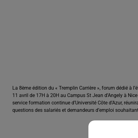
La 8ème édition du « Tremplin Carrière », forum dédié
à l’
11 avril de 17H à 20H au
Campus St Jean d’Angely à Nice
service
formation continue d’Université Côte d’Azur, réunir
questions des salariés et demandeurs d’emploi souhaitant r