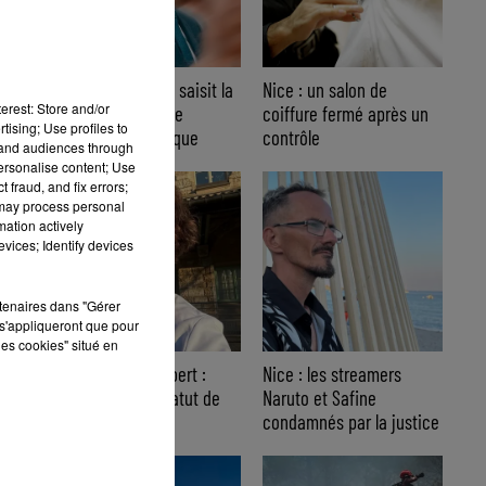
Nice : Éric Ciotti saisit la
Nice : un salon de
erest: Store and/or
justice après une
coiffure fermé après un
tising; Use profiles to
chanson polémique
contrôle
tand audiences through
personalise content; Use
 fraud, and fix errors;
 may process personal
mation actively
vices; Identify devices
rtenaires dans "Gérer
s'appliqueront que pour
les cookies" situé en
Affaire Jean Imbert :
Nice : les streamers
placé sous le statut de
Naruto et Safine
témoin assisté
condamnés par la justice