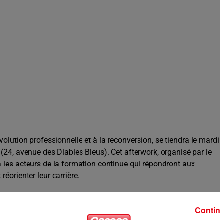
évolution professionnelle et à la reconversion, se
tiendra le mardi
 (24, avenue des
Diables Bleus). Cet afterwork, organisé par le
a les
acteurs de la formation continue qui répondront aux
éorienter leur carrière.
Contin