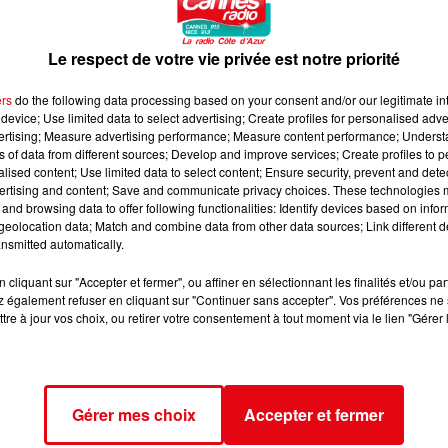
Le respect de votre vie privée est notre priorité
ers
do the following data processing based on your consent and/or our legitimate int
device; Use limited data to select advertising; Create profiles for personalised adver
vertising; Measure advertising performance; Measure content performance; Unders
ns of data from different sources; Develop and improve services; Create profiles to 
alised content; Use limited data to select content; Ensure security, prevent and detect
ertising and content; Save and communicate privacy choices. These technologies
and browsing data to offer following functionalities: Identify devices based on infor
eolocation data; Match and combine data from other data sources; Link different de
nsmitted automatically.
cliquant sur "Accepter et fermer", ou affiner en sélectionnant les finalités et/ou pa
 également refuser en cliquant sur "Continuer sans accepter". Vos préférences ne 
tre à jour vos choix, ou retirer votre consentement à tout moment via le lien "Gérer 
Gérer mes choix
Accepter et fermer