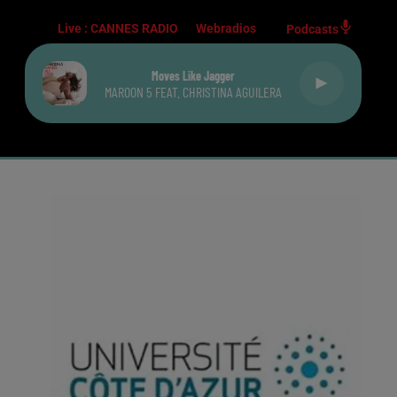
Live :
CANNES RADIO
Webradios
Podcasts
Moves Like Jagger
MAROON 5 FEAT. CHRISTINA AGUILERA