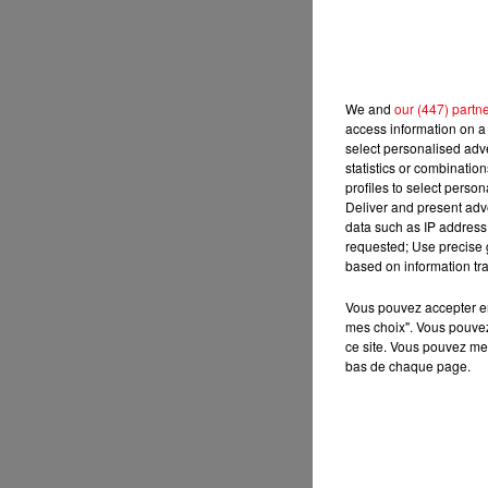
We and
our (447) partn
access information on a 
select personalised ad
statistics or combinatio
profiles to select person
Deliver and present adv
data such as IP address 
requested; Use precise g
based on information tra
Vous pouvez accepter en 
mes choix". Vous pouvez
ce site. Vous pouvez met
bas de chaque page.