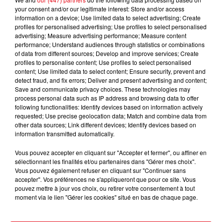
your consent and/or our legitimate interest: Store and/or access
information on a device; Use limited data to select advertising; Create
profiles for personalised advertising; Use profiles to select personalised
advertising; Measure advertising performance; Measure content
performance; Understand audiences through statistics or combinations
of data from different sources; Develop and improve services; Create
profiles to personalise content; Use profiles to select personalised
content; Use limited data to select content; Ensure security, prevent and
detect fraud, and fix errors; Deliver and present advertising and content;
Save and communicate privacy choices. These technologies may
process personal data such as IP address and browsing data to offer
following functionalities: Identify devices based on information actively
requested; Use precise geolocation data; Match and combine data from
other data sources; Link different devices; Identify devices based on
Incendie au Mont-Boron : deux jeunes condamnés à six mois de
information transmitted automatically.
prison...
Vous pouvez accepter en cliquant sur "Accepter et fermer", ou affiner en
sélectionnant les finalités et/ou partenaires dans "Gérer mes choix".
Vous pouvez également refuser en cliquant sur "Continuer sans
accepter". Vos préférences ne s'appliqueront que pour ce site. Vous
pouvez mettre à jour vos choix, ou retirer votre consentement à tout
moment via le lien "Gérer les cookies" situé en bas de chaque page.