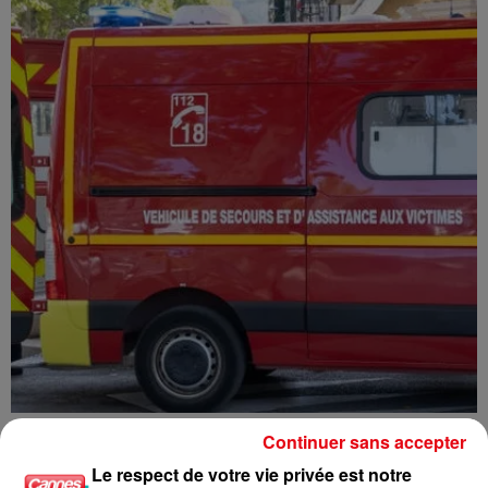
Accident de parachute ascensionnel à Saint-Cyr-sur-Mer : un père
Continuer sans accepter
et...
Le respect de votre vie privée est notre