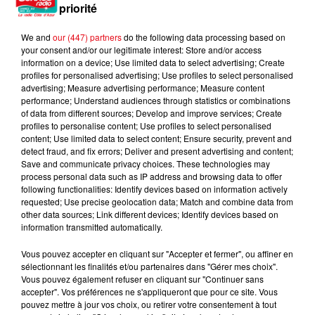
priorité
We and
our (447) partners
do the following data processing based on
your consent and/or our legitimate interest: Store and/or access
information on a device; Use limited data to select advertising; Create
profiles for personalised advertising; Use profiles to select personalised
advertising; Measure advertising performance; Measure content
performance; Understand audiences through statistics or combinations
of data from different sources; Develop and improve services; Create
profiles to personalise content; Use profiles to select personalised
content; Use limited data to select content; Ensure security, prevent and
detect fraud, and fix errors; Deliver and present advertising and content;
Save and communicate privacy choices. These technologies may
process personal data such as IP address and browsing data to offer
following functionalities: Identify devices based on information actively
requested; Use precise geolocation data; Match and combine data from
other data sources; Link different devices; Identify devices based on
information transmitted automatically.
Vous pouvez accepter en cliquant sur "Accepter et fermer", ou affiner en
sélectionnant les finalités et/ou partenaires dans "Gérer mes choix".
Vous pouvez également refuser en cliquant sur "Continuer sans
accepter". Vos préférences ne s'appliqueront que pour ce site. Vous
pouvez mettre à jour vos choix, ou retirer votre consentement à tout
Une nouvelle vague de chaleur attendue en France : jusqu’à 40