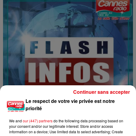
Continuer sans accepter
Le respect de votre vie privée est notre
priorité
We and
our (447) partners
do the following data processing based on
your consent and/or our legitimate interest: Store and/or access
information on a device; Use limited data to select advertising; Create
16/07/26 : LES INFORMATIONS