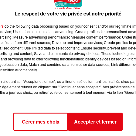
hiers pédopornographiques.
Le respect de votre vie privée est notre priorité
ers
do the following data processing based on your consent and/or our legitimate int
device; Use limited data to select advertising; Create profiles for personalised adver
vertising; Measure advertising performance; Measure content performance; Unders
ns of data from different sources; Develop and improve services; Create profiles to 
alised content; Use limited data to select content; Ensure security, prevent and detect
ertising and content; Save and communicate privacy choices. These technologies
and browsing data to offer following functionalities: Identify devices based on infor
eolocation data; Match and combine data from other data sources; Link different de
nsmitted automatically.
cliquant sur "Accepter et fermer", ou affiner en sélectionnant les finalités et/ou pa
 également refuser en cliquant sur "Continuer sans accepter". Vos préférences ne 
tre à jour vos choix, ou retirer votre consentement à tout moment via le lien "Gérer 
Gérer mes choix
Accepter et fermer