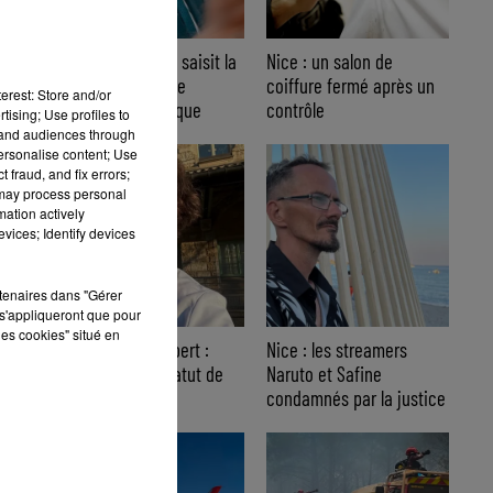
Nice : Éric Ciotti saisit la
Nice : un salon de
justice après une
coiffure fermé après un
erest: Store and/or
chanson polémique
contrôle
tising; Use profiles to
tand audiences through
personalise content; Use
 fraud, and fix errors;
 may process personal
mation actively
vices; Identify devices
rtenaires dans "Gérer
s'appliqueront que pour
les cookies" situé en
Affaire Jean Imbert :
Nice : les streamers
placé sous le statut de
Naruto et Safine
témoin assisté
condamnés par la justice