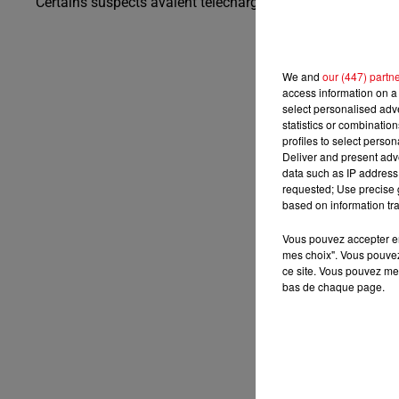
Certains suspects avaient téléchargé plus de 100.000 fic
We and
our (447) partn
access information on a 
select personalised ad
statistics or combinatio
profiles to select person
Deliver and present adv
data such as IP address 
requested; Use precise g
based on information tra
Vous pouvez accepter en 
mes choix". Vous pouvez
ce site. Vous pouvez met
bas de chaque page.