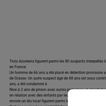
Trois Azuréens figurent parmi les 80 suspects interpellés l
en France.
Un homme de 66 ans a été placé en détention provisoire a
de Grasse. Un autre suspect âgé de 68 ans est sous contr
ans, a été condamné à
Nice à 2 ans de prison avec sursis probatoire et interdict
en relation avec des enfants par leur profession. Deux prof
encore un élu local figurent parmi les suspects.