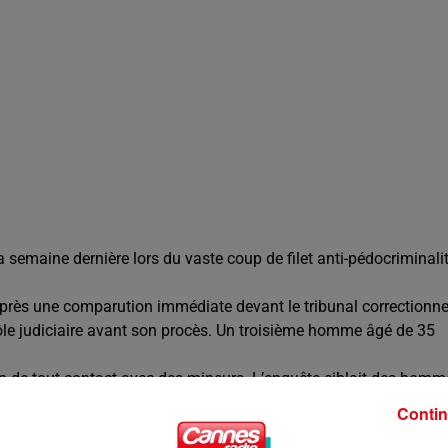
a semaine dernière lors du vaste coup de filet anti-pédocriminali
près une comparution immédiate devant le tribunal correctionne
ôle judiciaire avant son procès. Un troisième homme âgé de 35
ion de tout contact avec des mineurs. L’enquête ciblait des homm
esseurs des écoles, des entraîneurs sportifs, un surveillant ou
Contin