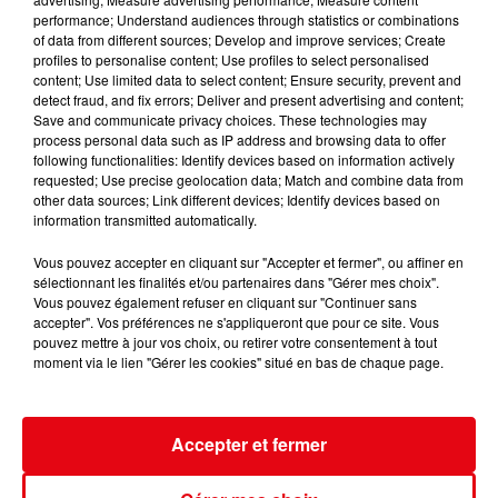
performance; Understand audiences through statistics or combinations
of data from different sources; Develop and improve services; Create
profiles to personalise content; Use profiles to select personalised
content; Use limited data to select content; Ensure security, prevent and
detect fraud, and fix errors; Deliver and present advertising and content;
Save and communicate privacy choices. These technologies may
Nuits des étoiles 2026 : trois soirées pour observer le ciel et...
process personal data such as IP address and browsing data to offer
following functionalities: Identify devices based on information actively
requested; Use precise geolocation data; Match and combine data from
other data sources; Link different devices; Identify devices based on
information transmitted automatically.
Vous pouvez accepter en cliquant sur "Accepter et fermer", ou affiner en
sélectionnant les finalités et/ou partenaires dans "Gérer mes choix".
Vous pouvez également refuser en cliquant sur "Continuer sans
accepter". Vos préférences ne s'appliqueront que pour ce site. Vous
pouvez mettre à jour vos choix, ou retirer votre consentement à tout
moment via le lien "Gérer les cookies" situé en bas de chaque page.
Accepter et fermer