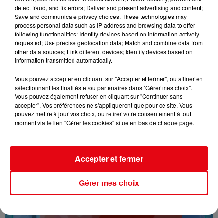
detect fraud, and fix errors; Deliver and present advertising and content;
Save and communicate privacy choices. These technologies may
process personal data such as IP address and browsing data to offer
following functionalities: Identify devices based on information actively
requested; Use precise geolocation data; Match and combine data from
other data sources; Link different devices; Identify devices based on
information transmitted automatically.
Vous pouvez accepter en cliquant sur "Accepter et fermer", ou affiner en
sélectionnant les finalités et/ou partenaires dans "Gérer mes choix".
Vous pouvez également refuser en cliquant sur "Continuer sans
accepter". Vos préférences ne s'appliqueront que pour ce site. Vous
16/07/26 : LES INFORMATIONS
pouvez mettre à jour vos choix, ou retirer votre consentement à tout
moment via le lien "Gérer les cookies" situé en bas de chaque page.
Accepter et fermer
Gérer mes choix