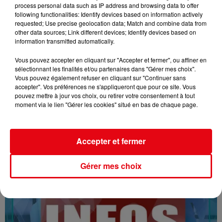
process personal data such as IP address and browsing data to offer
following functionalities: Identify devices based on information actively
requested; Use precise geolocation data; Match and combine data from
other data sources; Link different devices; Identify devices based on
information transmitted automatically.
Vous pouvez accepter en cliquant sur "Accepter et fermer", ou affiner en
sélectionnant les finalités et/ou partenaires dans "Gérer mes choix".
Vous pouvez également refuser en cliquant sur "Continuer sans
accepter". Vos préférences ne s'appliqueront que pour ce site. Vous
16/07/26 : LES INFORMATIONS
pouvez mettre à jour vos choix, ou retirer votre consentement à tout
moment via le lien "Gérer les cookies" situé en bas de chaque page.
Accepter et fermer
Gérer mes choix