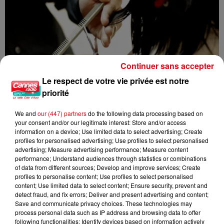
Continuer sans accepter
Le respect de votre vie privée est notre
priorité
We and
our (447) partners
do the following data processing based on
your consent and/or our legitimate interest: Store and/or access
information on a device; Use limited data to select advertising; Create
profiles for personalised advertising; Use profiles to select personalised
advertising; Measure advertising performance; Measure content
performance; Understand audiences through statistics or combinations
Nice : un salon de coiffure fermé après un contrôle
of data from different sources; Develop and improve services; Create
profiles to personalise content; Use profiles to select personalised
content; Use limited data to select content; Ensure security, prevent and
detect fraud, and fix errors; Deliver and present advertising and content;
Save and communicate privacy choices. These technologies may
process personal data such as IP address and browsing data to offer
following functionalities: Identify devices based on information actively