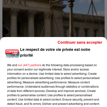
Continuer sans accepter
Le respect de votre vie privée est notre
priorité
We and
our (447) partners
do the following data processing based on
your consent and/or our legitimate interest: Store and/or access
information on a device; Use limited data to select advertising; Create
profiles for personalised advertising; Use profiles to select personalised
advertising; Measure advertising performance; Measure content
performance; Understand audiences through statistics or combinations
Incendie au Mont-Boron : deux jeunes condamnés à six mois de
of data from different sources; Develop and improve services; Create
prison...
profiles to personalise content; Use profiles to select personalised
content; Use limited data to select content; Ensure security, prevent and
detect fraud, and fix errors; Deliver and present advertising and content;