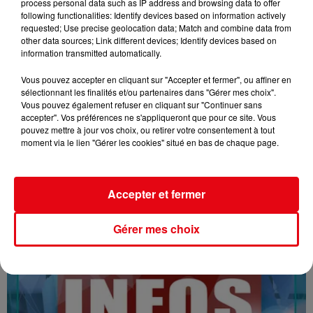
process personal data such as IP address and browsing data to offer
following functionalities: Identify devices based on information actively
requested; Use precise geolocation data; Match and combine data from
other data sources; Link different devices; Identify devices based on
information transmitted automatically.
Vous pouvez accepter en cliquant sur "Accepter et fermer", ou affiner en
sélectionnant les finalités et/ou partenaires dans "Gérer mes choix".
Vous pouvez également refuser en cliquant sur "Continuer sans
16/07/26 : LES INFORMATIONS
accepter". Vos préférences ne s'appliqueront que pour ce site. Vous
pouvez mettre à jour vos choix, ou retirer votre consentement à tout
moment via le lien "Gérer les cookies" situé en bas de chaque page.
Accepter et fermer
Gérer mes choix