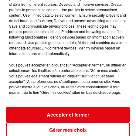
of data from different sources; Develop and improve services; Create
profiles to personalise content; Use profiles to select personalised
content; Use limited data to select content; Ensure security, prevent and
detect fraud, and fix errors; Deliver and present advertising and content;
Save and communicate privacy choices. These technologies may
process personal data such as IP address and browsing data to offer
following functionalities: Identify devices based on information actively
Nice : un salon de coiffure fermé après un contrôle
requested; Use precise geolocation data; Match and combine data from
other data sources; Link different devices; Identify devices based on
information transmitted automatically.
Vous pouvez accepter en cliquant sur "Accepter et fermer", ou affiner en
sélectionnant les finalités et/ou partenaires dans "Gérer mes choix".
Vous pouvez également refuser en cliquant sur "Continuer sans
accepter". Vos préférences ne s'appliqueront que pour ce site. Vous
pouvez mettre à jour vos choix, ou retirer votre consentement à tout
moment via le lien "Gérer les cookies" situé en bas de chaque page.
Accepter et fermer
Gérer mes choix