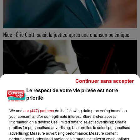
Nice : Éric Ciotti saisit la justice après une chanson polémique
Continuer sans accepter
Le respect de votre vie privée est notre
priorité
We and
our (447) partners
do the following data processing based on
your consent and/or our legitimate interest: Store and/or access
information on a device; Use limited data to select advertising; Create
profiles for personalised advertising; Use profiles to select personalised
advertising; Measure advertising performance; Measure content
performance; Understand audiences through statistics or combinations