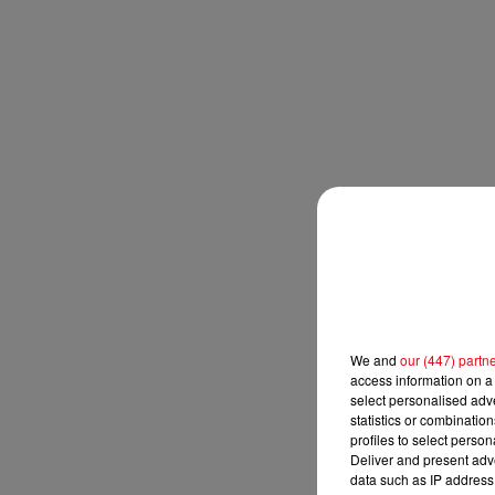
We and
our (447) partn
access information on a 
select personalised ad
statistics or combinatio
profiles to select person
Deliver and present adv
data such as IP address 