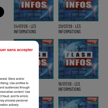
24/07/26 : LES
20/07/26 : LES
INFORMATIONS
INFORMATIONS
uer sans accepter
erest: Store and/or
tising; Use profiles to
17/07/26 : LES
16/07/26 : LES
tand audiences through
INFORMATIONS
INFORMATIONS
personalise content; Use
 fraud, and fix errors;
 may process personal
mation actively