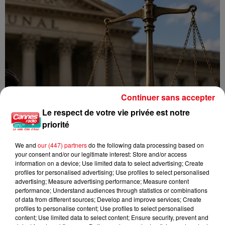
Continuer sans accepter
Le respect de votre vie privée est notre
priorité
We and
our (447) partners
do the following data processing based on
your consent and/or our legitimate interest: Store and/or access
information on a device; Use limited data to select advertising; Create
profiles for personalised advertising; Use profiles to select personalised
advertising; Measure advertising performance; Measure content
performance; Understand audiences through statistics or combinations
of data from different sources; Develop and improve services; Create
Incendie au Mont-Boron : deux jeunes condamnés à six mois de
profiles to personalise content; Use profiles to select personalised
prison...
content; Use limited data to select content; Ensure security, prevent and