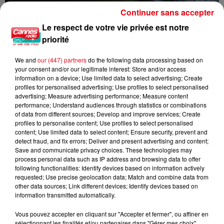
Continuer sans accepter
Le respect de votre vie privée est notre
Nuits des étoiles 2026 : trois soirées pour observer le ciel et...
priorité
We and
our (447) partners
do the following data processing based on
your consent and/or our legitimate interest: Store and/or access
information on a device; Use limited data to select advertising; Create
profiles for personalised advertising; Use profiles to select personalised
advertising; Measure advertising performance; Measure content
performance; Understand audiences through statistics or combinations
of data from different sources; Develop and improve services; Create
profiles to personalise content; Use profiles to select personalised
content; Use limited data to select content; Ensure security, prevent and
detect fraud, and fix errors; Deliver and present advertising and content;
Save and communicate privacy choices. These technologies may
process personal data such as IP address and browsing data to offer
following functionalities: Identify devices based on information actively
requested; Use precise geolocation data; Match and combine data from
other data sources; Link different devices; Identify devices based on
information transmitted automatically.
Vous pouvez accepter en cliquant sur "Accepter et fermer", ou affiner en
sélectionnant les finalités et/ou partenaires dans "Gérer mes choix".