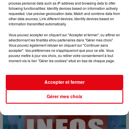
process personal data such as IP address and browsing data to offer
following functionalities: Identify devices based on information actively
requested; Use precise geolocation data; Match and combine data from
other data sources; Link different devices; Identify devices based on
information transmitted automatically.
Vous pouvez accepter en cliquant sur "Accepter et fermer", ou affiner en
sélectionnant les finalités et/ou partenaires dans "Gérer mes choix".
Vous pouvez également refuser en cliquant sur "Continuer sans
accepter". Vos préférences ne s'appliqueront que pour ce site. Vous
16/07/26 : LES INFORMATIONS
pouvez mettre à jour vos choix, ou retirer votre consentement à tout
moment via le lien "Gérer les cookies" situé en bas de chaque page.
Accepter et fermer
Gérer mes choix