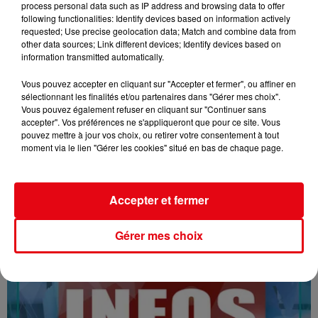
process personal data such as IP address and browsing data to offer
following functionalities: Identify devices based on information actively
requested; Use precise geolocation data; Match and combine data from
other data sources; Link different devices; Identify devices based on
information transmitted automatically.
Vous pouvez accepter en cliquant sur "Accepter et fermer", ou affiner en
sélectionnant les finalités et/ou partenaires dans "Gérer mes choix".
Vous pouvez également refuser en cliquant sur "Continuer sans
16/07/26 : LES INFORMATIONS
accepter". Vos préférences ne s'appliqueront que pour ce site. Vous
pouvez mettre à jour vos choix, ou retirer votre consentement à tout
moment via le lien "Gérer les cookies" situé en bas de chaque page.
Accepter et fermer
Gérer mes choix