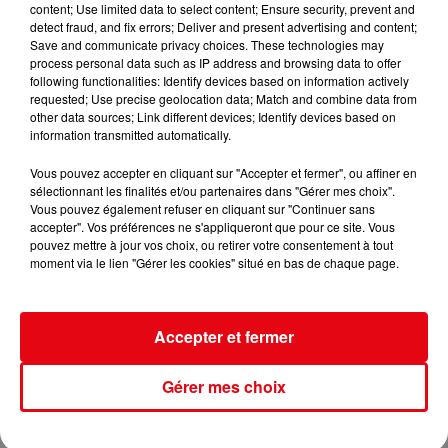
content; Use limited data to select content; Ensure security, prevent and
Nice : Éric Ciotti saisit la justice après une chanson polémique
detect fraud, and fix errors; Deliver and present advertising and content;
Save and communicate privacy choices. These technologies may
process personal data such as IP address and browsing data to offer
following functionalities: Identify devices based on information actively
requested; Use precise geolocation data; Match and combine data from
other data sources; Link different devices; Identify devices based on
information transmitted automatically.
Vous pouvez accepter en cliquant sur "Accepter et fermer", ou affiner en
sélectionnant les finalités et/ou partenaires dans "Gérer mes choix".
Vous pouvez également refuser en cliquant sur "Continuer sans
accepter". Vos préférences ne s'appliqueront que pour ce site. Vous
pouvez mettre à jour vos choix, ou retirer votre consentement à tout
moment via le lien "Gérer les cookies" situé en bas de chaque page.
Accepter et fermer
Gérer mes choix