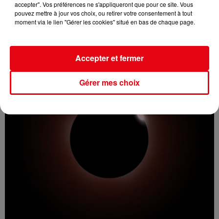
accepter". Vos préférences ne s'appliqueront que pour ce site. Vous
pouvez mettre à jour vos choix, ou retirer votre consentement à tout
Incendie au Mont-Boron : deux jeunes condamnés à six mois de
moment via le lien "Gérer les cookies" situé en bas de chaque page.
prison...
Accepter et fermer
Gérer mes choix