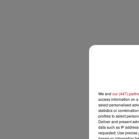
We and
our (447) partn
access information on a 
select personalised ad
statistics or combinatio
profiles to select person
Deliver and present adv
data such as IP address 
requested; Use precise g
based on information tra