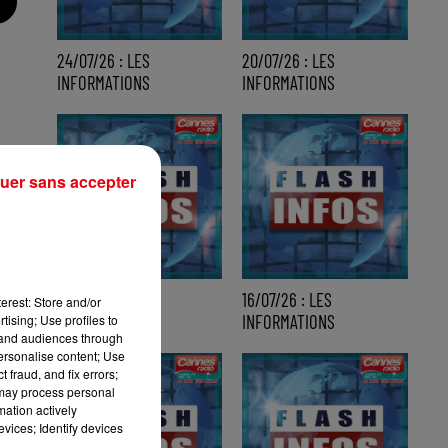
24/07/26 : LES
20/07/26 : LES
INFORMATIONS
INFORMATIONS
uer sans accepter
17/07/26 : LES
16/07/26 : LES
erest: Store and/or
INFORMATIONS
INFORMATIONS
tising; Use profiles to
tand audiences through
personalise content; Use
 fraud, and fix errors;
 may process personal
mation actively
vices; Identify devices