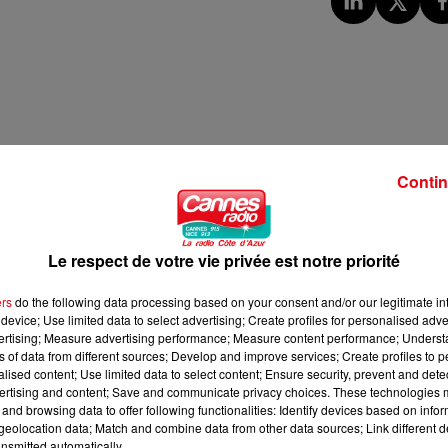
Contin
Le respect de votre vie privée est notre priorité
ers
do the following data processing based on your consent and/or our legitimate int
device; Use limited data to select advertising; Create profiles for personalised adver
vertising; Measure advertising performance; Measure content performance; Unders
ns of data from different sources; Develop and improve services; Create profiles to 
alised content; Use limited data to select content; Ensure security, prevent and detect
ertising and content; Save and communicate privacy choices. These technologies
and browsing data to offer following functionalities: Identify devices based on infor
eolocation data; Match and combine data from other data sources; Link different de
nsmitted automatically.