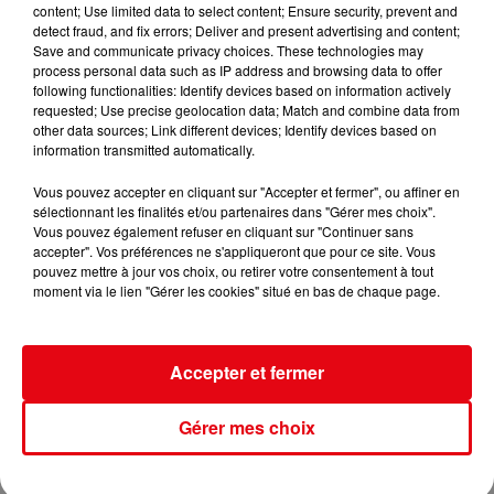
content; Use limited data to select content; Ensure security, prevent and
detect fraud, and fix errors; Deliver and present advertising and content;
Save and communicate privacy choices. These technologies may
process personal data such as IP address and browsing data to offer
following functionalities: Identify devices based on information actively
requested; Use precise geolocation data; Match and combine data from
other data sources; Link different devices; Identify devices based on
information transmitted automatically.
Vous pouvez accepter en cliquant sur "Accepter et fermer", ou affiner en
sélectionnant les finalités et/ou partenaires dans "Gérer mes choix".
Vous pouvez également refuser en cliquant sur "Continuer sans
accepter". Vos préférences ne s'appliqueront que pour ce site. Vous
16/07/26 : LES INFORMATIONS
pouvez mettre à jour vos choix, ou retirer votre consentement à tout
moment via le lien "Gérer les cookies" situé en bas de chaque page.
Accepter et fermer
Gérer mes choix