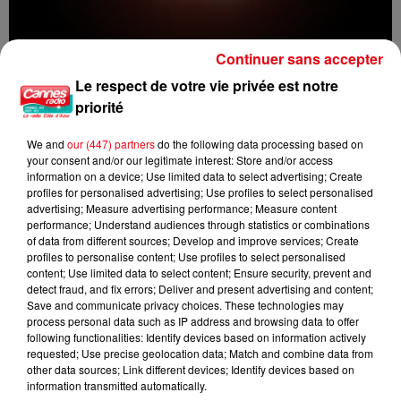
Continuer sans accepter
Le respect de votre vie privée est notre
priorité
Éclipse solaire du 12 août : où l’observer entre Cannes et Nice et...
We and
our (447) partners
do the following data processing based on
your consent and/or our legitimate interest: Store and/or access
information on a device; Use limited data to select advertising; Create
profiles for personalised advertising; Use profiles to select personalised
advertising; Measure advertising performance; Measure content
performance; Understand audiences through statistics or combinations
of data from different sources; Develop and improve services; Create
profiles to personalise content; Use profiles to select personalised
content; Use limited data to select content; Ensure security, prevent and
detect fraud, and fix errors; Deliver and present advertising and content;
Save and communicate privacy choices. These technologies may
process personal data such as IP address and browsing data to offer
following functionalities: Identify devices based on information actively
requested; Use precise geolocation data; Match and combine data from
other data sources; Link different devices; Identify devices based on
information transmitted automatically.