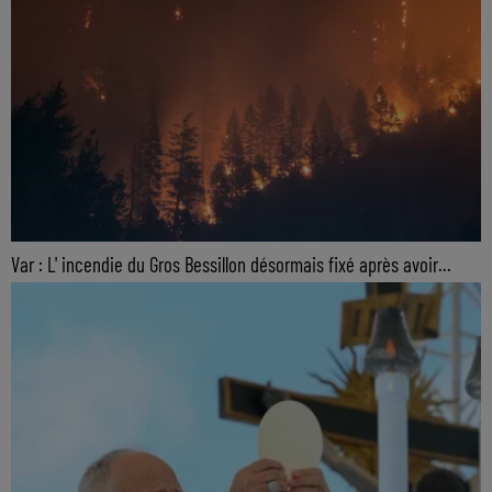
Var : L' incendie du Gros Bessillon désormais fixé après avoir...