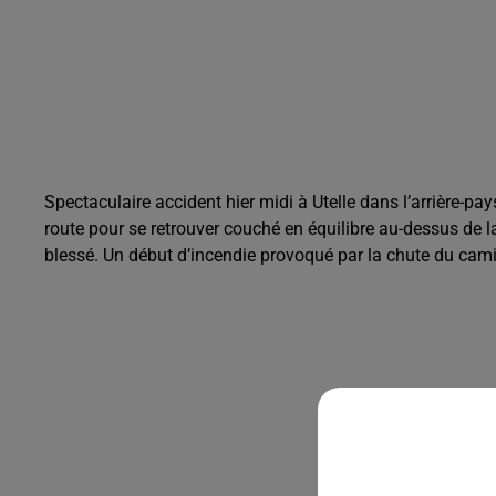
Spectaculaire accident hier midi à Utelle dans l’arrière-pay
route pour se retrouver couché en équilibre au-dessus de l
blessé. Un début d’incendie provoqué par la chute du cami