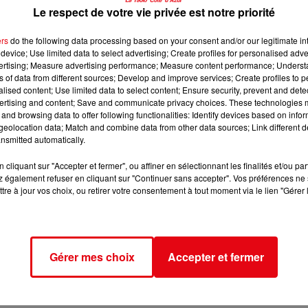
Le respect de votre vie privée est notre priorité
ers
do the following data processing based on your consent and/or our legitimate int
device; Use limited data to select advertising; Create profiles for personalised adver
vertising; Measure advertising performance; Measure content performance; Unders
ns of data from different sources; Develop and improve services; Create profiles to 
alised content; Use limited data to select content; Ensure security, prevent and detect
ertising and content; Save and communicate privacy choices. These technologies
and browsing data to offer following functionalities: Identify devices based on infor
eolocation data; Match and combine data from other data sources; Link different de
nsmitted automatically.
cliquant sur "Accepter et fermer", ou affiner en sélectionnant les finalités et/ou pa
 également refuser en cliquant sur "Continuer sans accepter". Vos préférences ne 
tre à jour vos choix, ou retirer votre consentement à tout moment via le lien "Gérer 
Gérer mes choix
Accepter et fermer