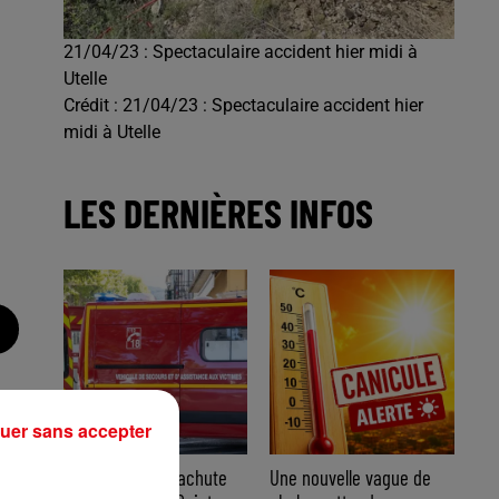
21/04/23 : Spectaculaire accident hier midi à
Utelle
Crédit :
21/04/23 : Spectaculaire accident hier
midi à Utelle
LES DERNIÈRES INFOS
uer sans accepter
Accident de parachute
Une nouvelle vague de