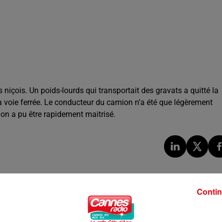
s niçois. Un poids-lourds qui transportait des gravats a quitté la
a voie ferrée. Le conducteur du camion n’a été que légèrement
on a pu être rapidement maitrisé.
Contin