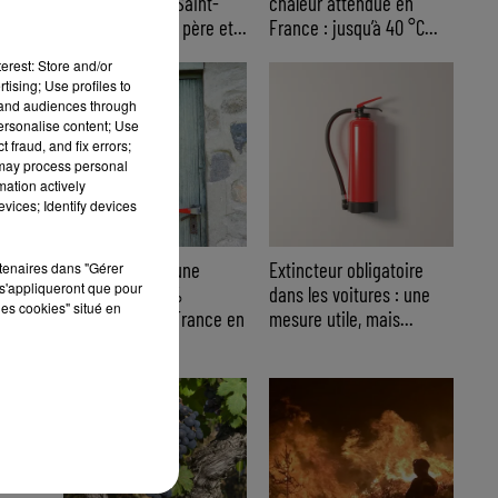
ascensionnel à Saint-
chaleur attendue en
Cyr-sur-Mer : un père et...
France : jusqu’à 40 °C...
erest: Store and/or
tising; Use profiles to
tand audiences through
personalise content; Use
 fraud, and fix errors;
 may process personal
mation actively
vices; Identify devices
Cambriolages : une
Extincteur obligatoire
rtenaires dans "Gérer
s'appliqueront que pour
hausse de 5,8 %
dans les voitures : une
les cookies" situé en
enregistrée en France en
mesure utile, mais...
juillet...