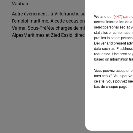
Vauban.
Autre événement : à Villefranche-sur-Mer sur le port de la 
We and
our (447) partn
l’emploi maritime. A cette occasion deux Contrats d’Enga
access information on a 
select personalised ad
Valma, Sous-Préfète chargée de mission, Préfecture des Al
statistics or combinatio
AlpesMaritimes et Zied Essid, directeur de la Mission Loc
profiles to select person
Deliver and present adv
data such as IP address 
requested; Use precise g
based on information tra
Vous pouvez accepter en 
mes choix". Vous pouvez
ce site. Vous pouvez met
bas de chaque page.