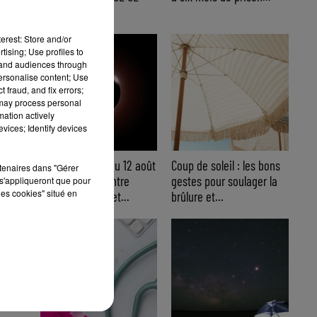
WEEK-END
e
erest: Store and/or
tising; Use profiles to
tand audiences through
personalise content; Use
 fraud, and fix errors;
 may process personal
mation actively
vices; Identify devices
Éclipse solaire du 12 août
Coup de soleil : les bons
rtenaires dans "Gérer
: où l’observer entre
gestes pour soulager la
s'appliqueront que pour
les cookies" situé en
Cannes et Nice et...
brûlure et...