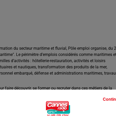
rmation du secteur maritime et fluvial, Pôle emploi organise, du 
aritime". Le périmètre d’emplois considérés comme maritimes e
les d’activités : hôtellerie-restauration, activités et loisirs
tuaires et nautiques, transformation des produits de la mer,
ersonnel embarqué, défense et administrations maritimes, travau
 faire découvrir, se former ou recruter dans ces métiers de la
ssionnels. Une journée de job dating mercredi 23 mars aux
Contin
de 9h30 à 17h00 aux cotés des professionnels du yachting,
ilisation vendredi 25 mars pour la découverte des Métiers de la
 et Pôle Emploi Maritime de 9h30 à 17h00 à la capitainerie du p