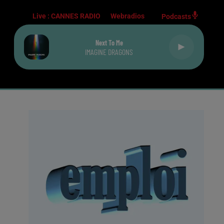
Live :
CANNES RADIO
Webradios
Podcasts
Next To Me
IMAGINE DRAGONS