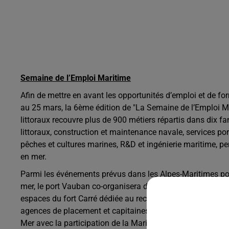
Semaine de l’Emploi Maritime
Afin de mettre en avant les opportunités d’emploi et de fo
au 25 mars, la 6ème édition de "La Semaine de l’Emploi M
littoraux recouvre plus de 900 métiers répartis dans dix famil
littoraux, construction et maintenance navale, services por
pêches et cultures marines, R&D et ingénierie maritime, p
en mer.
Parmi les événements prévus dans les Alpes-Maritimes pour
mer, le port Vauban co-organisera deux rendez-vous profe
espaces du fort Carré dédiée au recrutement d’équipages 
agences de placement et capitaines. Une journée de Sensib
Mer avec la participation de la Marine Nationale, la SNSM