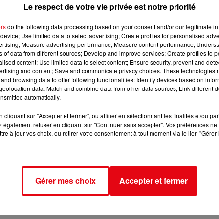
Le respect de votre vie privée est notre priorité
Darse se déroulera mardi 22 mars à partir de 9 heures un rallye d
ers
do the following data processing based on your consent and/or our legitimate int
gement Jeune seront signés vers 11h, en présence de Patricia
device; Use limited data to select advertising; Create profiles for personalised adver
vertising; Measure advertising performance; Measure content performance; Unders
pes-Maritimes, de Ghislaine Ellena directrice de Pôle emploi
ns of data from different sources; Develop and improve services; Create profiles to 
ale de Menton.
alised content; Use limited data to select content; Ensure security, prevent and detect
ertising and content; Save and communicate privacy choices. These technologies
and browsing data to offer following functionalities: Identify devices based on infor
eolocation data; Match and combine data from other data sources; Link different de
nsmitted automatically.
cliquant sur "Accepter et fermer", ou affiner en sélectionnant les finalités et/ou pa
 également refuser en cliquant sur "Continuer sans accepter". Vos préférences ne 
tre à jour vos choix, ou retirer votre consentement à tout moment via le lien "Gérer 
Gérer mes choix
Accepter et fermer