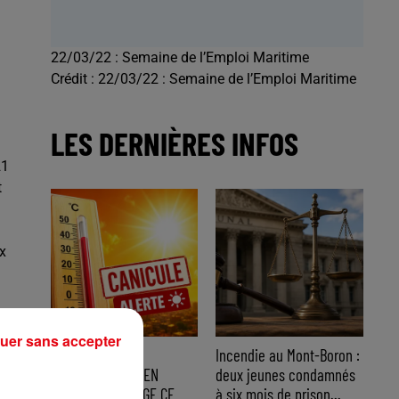
22/03/22 : Semaine de l’Emploi Maritime
Crédit :
22/03/22 : Semaine de l’Emploi Maritime
LES DERNIÈRES INFOS
21
t
x
uer sans accepter
CANICULE : 12
Incendie au Mont-Boron :
DÉPARTEMENTS EN
deux jeunes condamnés
ort
VIGILANCE ORANGE CE
à six mois de prison...