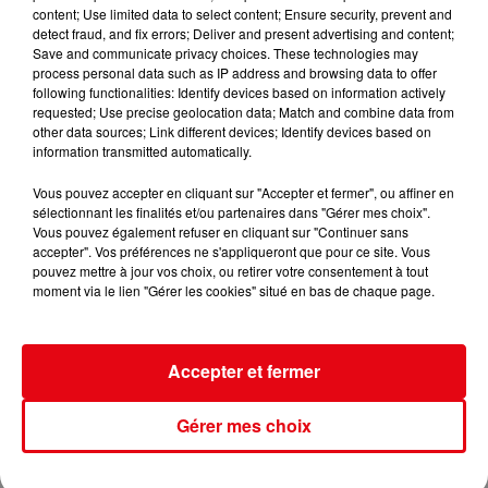
Nuits des étoiles 2026 : trois soirées pour observer le ciel et...
content; Use limited data to select content; Ensure security, prevent and
detect fraud, and fix errors; Deliver and present advertising and content;
Save and communicate privacy choices. These technologies may
process personal data such as IP address and browsing data to offer
following functionalities: Identify devices based on information actively
requested; Use precise geolocation data; Match and combine data from
other data sources; Link different devices; Identify devices based on
information transmitted automatically.
Vous pouvez accepter en cliquant sur "Accepter et fermer", ou affiner en
sélectionnant les finalités et/ou partenaires dans "Gérer mes choix".
Vous pouvez également refuser en cliquant sur "Continuer sans
accepter". Vos préférences ne s'appliqueront que pour ce site. Vous
pouvez mettre à jour vos choix, ou retirer votre consentement à tout
moment via le lien "Gérer les cookies" situé en bas de chaque page.
Accepter et fermer
Gérer mes choix