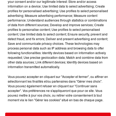
your consent and/or our legitimate interest: Store and/or access
information on a device; Use limited data to select advertising; Create
profiles for personalised advertising; Use profiles to select personalised
advertising; Measure advertising performance; Measure content
performance; Understand audiences through statistics or combinations
of data from different sources; Develop and improve services; Create
profiles to personalise content; Use profiles to select personalised
content; Use limited data to select content; Ensure security, prevent and
detect fraud, and fix errors; Deliver and present advertising and content;
Save and communicate privacy choices. These technologies may
process personal data such as IP address and browsing data to offer
following functionalities: Identify devices based on information actively
requested; Use precise geolocation data; Match and combine data from
other data sources; Link different devices; Identify devices based on
information transmitted automatically.
Nice : un salon de coiffure fermé après un contrôle
Vous pouvez accepter en cliquant sur "Accepter et fermer", ou affiner en
sélectionnant les finalités et/ou partenaires dans "Gérer mes choix".
Vous pouvez également refuser en cliquant sur "Continuer sans
accepter". Vos préférences ne s'appliqueront que pour ce site. Vous
pouvez mettre à jour vos choix, ou retirer votre consentement à tout
moment via le lien "Gérer les cookies" situé en bas de chaque page.