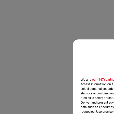
We and
our (447) partn
access information on a 
select personalised ad
statistics or combinatio
profiles to select person
Deliver and present adv
data such as IP address 
requested; Use precise g