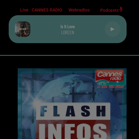
Live :
CANNES RADIO
Webradios
Podcasts
Is It Love
LOREEN