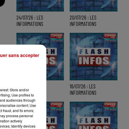
24/07/26 : LES
20/07/26 : LES
INFORMATIONS
INFORMATIONS
uer sans accepter
17/07/26 : LES
16/07/26 : LES
erest: Store and/or
INFORMATIONS
INFORMATIONS
tising; Use profiles to
tand audiences through
personalise content; Use
 fraud, and fix errors;
 may process personal
mation actively
vices; Identify devices