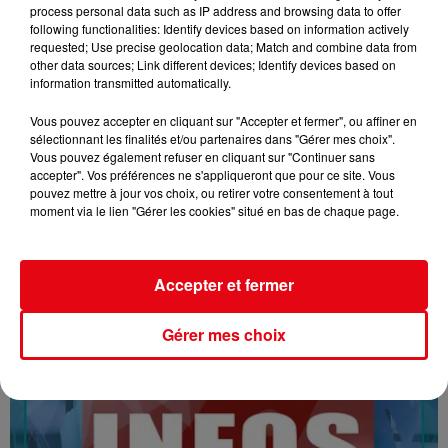
process personal data such as IP address and browsing data to offer
following functionalities: Identify devices based on information actively
requested; Use precise geolocation data; Match and combine data from
other data sources; Link different devices; Identify devices based on
information transmitted automatically.
Vous pouvez accepter en cliquant sur "Accepter et fermer", ou affiner en
sélectionnant les finalités et/ou partenaires dans "Gérer mes choix".
Vous pouvez également refuser en cliquant sur "Continuer sans
accepter". Vos préférences ne s'appliqueront que pour ce site. Vous
16/07/26 : LES INFORMATIONS
pouvez mettre à jour vos choix, ou retirer votre consentement à tout
moment via le lien "Gérer les cookies" situé en bas de chaque page.
Accepter et fermer
Gérer mes choix