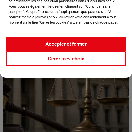
sélectionnant les finalités et/ou partenaires dans "Gérer mes choix".
Vous pouvez également refuser en cliquant sur "Continuer sans
accepter". Vos préférences ne s'appliqueront que pour ce site. Vous
pouvez mettre à jour vos choix, ou retirer votre consentement à tout
CANICULE : 12 DÉPARTEMENTS EN VIGILANCE ORANGE CE WEEK-END
moment via le lien "Gérer les cookies" situé en bas de chaque page.
Accepter et fermer
Gérer mes choix