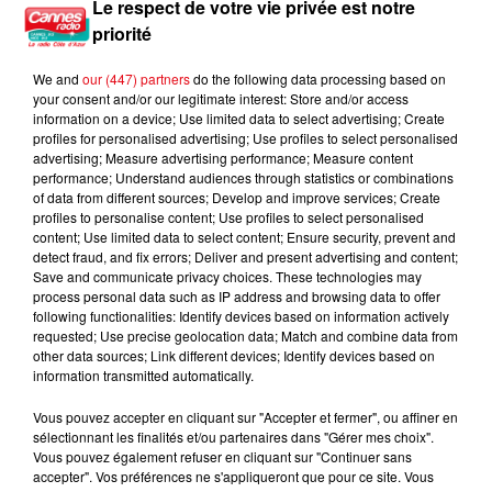
Le respect de votre vie privée est notre
Nice : Éric Ciotti saisit la justice après une chanson polémique
priorité
We and
our (447) partners
do the following data processing based on
your consent and/or our legitimate interest: Store and/or access
information on a device; Use limited data to select advertising; Create
profiles for personalised advertising; Use profiles to select personalised
advertising; Measure advertising performance; Measure content
performance; Understand audiences through statistics or combinations
of data from different sources; Develop and improve services; Create
profiles to personalise content; Use profiles to select personalised
content; Use limited data to select content; Ensure security, prevent and
detect fraud, and fix errors; Deliver and present advertising and content;
Save and communicate privacy choices. These technologies may
process personal data such as IP address and browsing data to offer
following functionalities: Identify devices based on information actively
requested; Use precise geolocation data; Match and combine data from
other data sources; Link different devices; Identify devices based on
information transmitted automatically.
Vous pouvez accepter en cliquant sur "Accepter et fermer", ou affiner en
sélectionnant les finalités et/ou partenaires dans "Gérer mes choix".
Vous pouvez également refuser en cliquant sur "Continuer sans
accepter". Vos préférences ne s'appliqueront que pour ce site. Vous