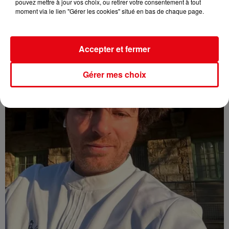
pouvez mettre à jour vos choix, ou retirer votre consentement à tout
moment via le lien "Gérer les cookies" situé en bas de chaque page.
Nice : un salon de coiffure fermé après un contrôle
Accepter et fermer
Gérer mes choix