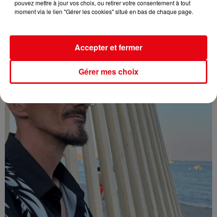
pouvez mettre à jour vos choix, ou retirer votre consentement à tout
moment via le lien "Gérer les cookies" situé en bas de chaque page.
Affaire Jean Imbert : placé sous le statut de témoin assisté
Accepter et fermer
Gérer mes choix