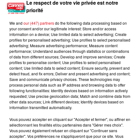
Le respect de votre vie privée est notre
Nice : un salon de coiffure fermé après un contrôle
priorité
We and
our (447) partners
do the following data processing based on
your consent and/or our legitimate interest: Store and/or access
information on a device; Use limited data to select advertising; Create
profiles for personalised advertising; Use profiles to select personalised
advertising; Measure advertising performance; Measure content
performance; Understand audiences through statistics or combinations
of data from different sources; Develop and improve services; Create
profiles to personalise content; Use profiles to select personalised
content; Use limited data to select content; Ensure security, prevent and
detect fraud, and fix errors; Deliver and present advertising and content;
Save and communicate privacy choices. These technologies may
process personal data such as IP address and browsing data to offer
following functionalities: Identify devices based on information actively
requested; Use precise geolocation data; Match and combine data from
other data sources; Link different devices; Identify devices based on
information transmitted automatically.
Vous pouvez accepter en cliquant sur "Accepter et fermer", ou affiner en
sélectionnant les finalités et/ou partenaires dans "Gérer mes choix".
Vous pouvez également refuser en cliquant sur "Continuer sans
accepter". Vos préférences ne s'appliqueront que pour ce site. Vous