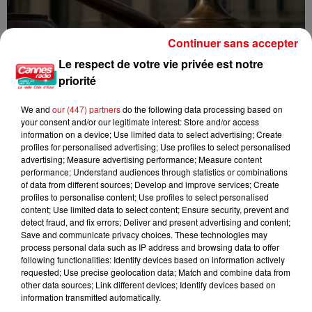
Continuer sans accepter
Le respect de votre vie privée est notre
priorité
Incendie au Mont-Boron : deux jeunes condamnés à six mois de
prison...
We and
our (447) partners
do the following data processing based on
your consent and/or our legitimate interest: Store and/or access
information on a device; Use limited data to select advertising; Create
profiles for personalised advertising; Use profiles to select personalised
advertising; Measure advertising performance; Measure content
performance; Understand audiences through statistics or combinations
of data from different sources; Develop and improve services; Create
profiles to personalise content; Use profiles to select personalised
content; Use limited data to select content; Ensure security, prevent and
detect fraud, and fix errors; Deliver and present advertising and content;
Save and communicate privacy choices. These technologies may
process personal data such as IP address and browsing data to offer
following functionalities: Identify devices based on information actively
requested; Use precise geolocation data; Match and combine data from
other data sources; Link different devices; Identify devices based on
information transmitted automatically.