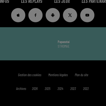
 INFOS
LES REPLAYS
LES JEUX
LES PARTENAR
Papaoutai
STROMAE
Gestion des cookies
Mentions légales
Plan du site
Archives
2026
2025
2024
2023
2022