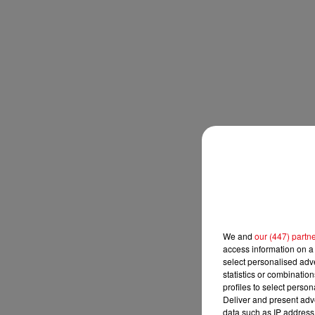
We and
our (447) partn
access information on a 
select personalised ad
statistics or combinatio
profiles to select person
Deliver and present adv
data such as IP address 