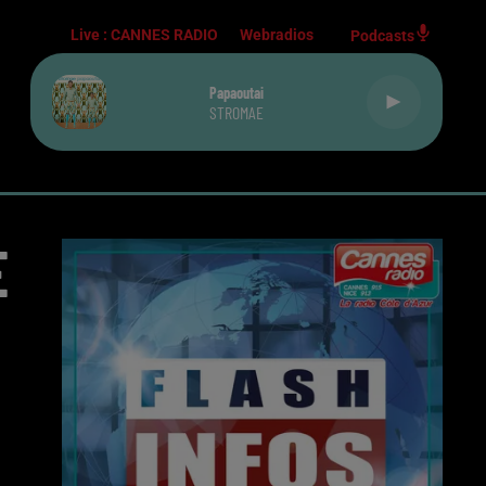
Live :
CANNES RADIO
Webradios
Podcasts
Papaoutai
STROMAE
E