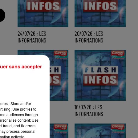
24/07/26 : LES
20/07/26 : LES
INFORMATIONS
INFORMATIONS
uer sans accepter
erest: Store and/or
17/07/26 : LES
16/07/26 : LES
tising; Use profiles to
INFORMATIONS
INFORMATIONS
tand audiences through
personalise content; Use
 fraud, and fix errors;
 may process personal
mation actively