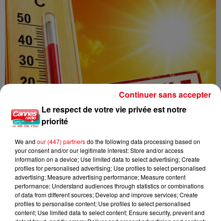
Continuer sans accepter
Le respect de votre vie privée est notre
priorité
We and
our (447) partners
do the following data processing based on
your consent and/or our legitimate interest: Store and/or access
information on a device; Use limited data to select advertising; Create
profiles for personalised advertising; Use profiles to select personalised
advertising; Measure advertising performance; Measure content
performance; Understand audiences through statistics or combinations
CANICULE : 12 DÉPARTEMENTS EN VIGILANCE ORANGE CE WEEK-END
of data from different sources; Develop and improve services; Create
profiles to personalise content; Use profiles to select personalised
content; Use limited data to select content; Ensure security, prevent and