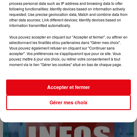
process personal data such as IP address and browsing data to offer
following functionalities: Identify devices based on information actively
requested; Use precise geolocation data; Match and combine data from
other data sources; Link different devices; Identify devices based on
information transmitted automatically.
Vous pouvez accepter en cliquant sur "Accepter et fermer", ou affiner en
sélectionnant les finalités et/ou partenaires dans "Gérer mes choix".
Vous pouvez également refuser en cliquant sur "Continuer sans
accepter". Vos préférences ne s'appliqueront que pour ce site. Vous
16/07/26 : LES INFORMATIONS
pouvez mettre à jour vos choix, ou retirer votre consentement à tout
moment via le lien "Gérer les cookies" situé en bas de chaque page.
Accepter et fermer
Gérer mes choix