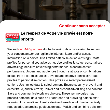
Continuer sans accepter
Le respect de votre vie privée est notre
priorité
We and
our (447) partners
do the following data processing based on
your consent and/or our legitimate interest: Store and/or access
Incendie au Mont-Boron : deux jeunes condamnés à six mois de
information on a device; Use limited data to select advertising; Create
prison...
profiles for personalised advertising; Use profiles to select personalised
advertising; Measure advertising performance; Measure content
performance; Understand audiences through statistics or combinations
of data from different sources; Develop and improve services; Create
profiles to personalise content; Use profiles to select personalised
content; Use limited data to select content; Ensure security, prevent and
detect fraud, and fix errors; Deliver and present advertising and content;
Save and communicate privacy choices. These technologies may
process personal data such as IP address and browsing data to offer
following functionalities: Identify devices based on information actively
requested; Use precise geolocation data; Match and combine data from