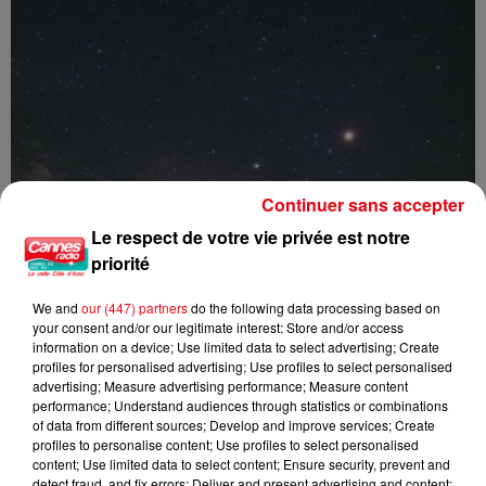
Continuer sans accepter
Le respect de votre vie privée est notre
priorité
We and
our (447) partners
do the following data processing based on
your consent and/or our legitimate interest: Store and/or access
information on a device; Use limited data to select advertising; Create
profiles for personalised advertising; Use profiles to select personalised
advertising; Measure advertising performance; Measure content
performance; Understand audiences through statistics or combinations
Nuits des étoiles 2026 : trois soirées pour observer le ciel et...
of data from different sources; Develop and improve services; Create
profiles to personalise content; Use profiles to select personalised
content; Use limited data to select content; Ensure security, prevent and
detect fraud, and fix errors; Deliver and present advertising and content;