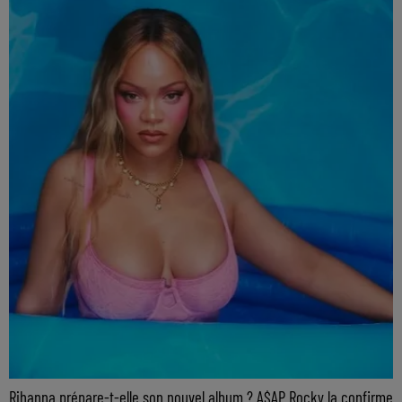
Rihanna prépare-t-elle son nouvel album ? A$AP Rocky la confirme