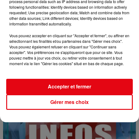
process personal data such as IP address and browsing data to offer
following functionalities: Identify devices based on information actively
requested; Use precise geolocation data; Match and combine data from
other data sources; Link different devices; Identify devices based on
information transmitted automatically.
Vous pouvez accepter en cliquant sur "Accepter et fermer", ou affiner en
sélectionnant les finalités et/ou partenaires dans "Gérer mes choix".
Vous pouvez également refuser en cliquant sur "Continuer sans
16/07/26 : LES INFORMATIONS
accepter". Vos préférences ne s'appliqueront que pour ce site. Vous
pouvez mettre à jour vos choix, ou retirer votre consentement à tout
moment via le lien "Gérer les cookies" situé en bas de chaque page.
Accepter et fermer
Gérer mes choix