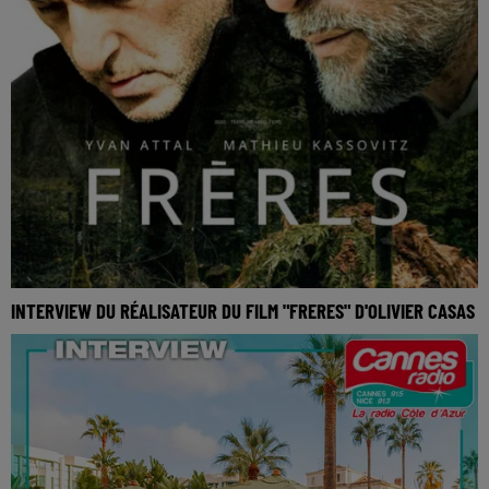
INTERVIEW DU RÉALISATEUR DU FILM "FRERES" D'OLIVIER CASAS