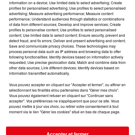
information on a device; Use limited data to select advertising; Create
profiles for personalised advertising; Use profiles to select personalised
Extincteur obligatoire dans les voitures : une mesure utile, mais...
advertising; Measure advertising performance; Measure content
performance; Understand audiences through statistics or combinations
of data from different sources; Develop and improve services; Create
profiles to personalise content; Use profiles to select personalised
content; Use limited data to select content; Ensure security, prevent and
detect fraud, and fix errors; Deliver and present advertising and content;
Save and communicate privacy choices. These technologies may
process personal data such as IP address and browsing data to offer
following functionalities: Identify devices based on information actively
requested; Use precise geolocation data; Match and combine data from
other data sources; Link different devices; Identify devices based on
information transmitted automatically.
Vous pouvez accepter en cliquant sur "Accepter et fermer", ou affiner en
sélectionnant les finalités et/ou partenaires dans "Gérer mes choix".
Vous pouvez également refuser en cliquant sur "Continuer sans
accepter". Vos préférences ne s'appliqueront que pour ce site. Vous
pouvez mettre à jour vos choix, ou retirer votre consentement à tout
moment via le lien "Gérer les cookies" situé en bas de chaque page.
Accepter et fermer