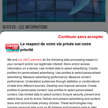
16/07/26 : LES INFORMATIONS
Continuer sans accepter
Le respect de votre vie privée est notre
priorité
We and
our (447) partners
do the following data processing based on
your consent and/or our legitimate interest: Store and/or access
information on a device; Use limited data to select advertising; Create
profiles for personalised advertising; Use profiles to select personalised
advertising; Measure advertising performance; Measure content
performance; Understand audiences through statistics or combinations
of data from different sources; Develop and improve services; Create
profiles to personalise content; Use profiles to select personalised
content; Use limited data to select content; Ensure security, prevent and
detect fraud, and fix errors; Deliver and present advertising and content;
Save and communicate privacy choices. These technologies may
process personal data such as IP address and browsing data to offer