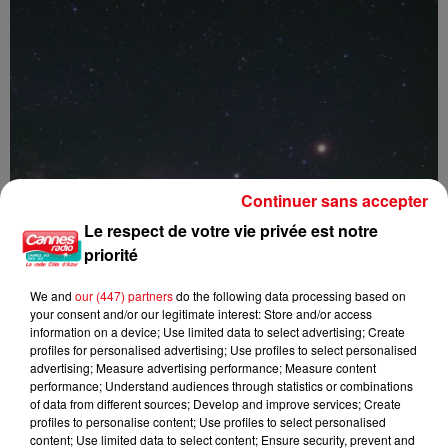
Continuer sans accepter
Le respect de votre vie privée est notre
priorité
We and
our (447) partners
do the following data processing based on
your consent and/or our legitimate interest: Store and/or access
information on a device; Use limited data to select advertising; Create
profiles for personalised advertising; Use profiles to select personalised
advertising; Measure advertising performance; Measure content
performance; Understand audiences through statistics or combinations
of data from different sources; Develop and improve services; Create
Nuits des étoiles 2026 : trois soirées pour observer le ciel et...
profiles to personalise content; Use profiles to select personalised
content; Use limited data to select content; Ensure security, prevent and