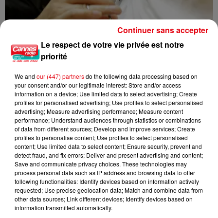
Continuer sans accepter
Le respect de votre vie privée est notre
priorité
We and
our (447) partners
do the following data processing based on
your consent and/or our legitimate interest: Store and/or access
Nice : un salon de coiffure fermé après un contrôle
information on a device; Use limited data to select advertising; Create
profiles for personalised advertising; Use profiles to select personalised
advertising; Measure advertising performance; Measure content
performance; Understand audiences through statistics or combinations
of data from different sources; Develop and improve services; Create
profiles to personalise content; Use profiles to select personalised
content; Use limited data to select content; Ensure security, prevent and
detect fraud, and fix errors; Deliver and present advertising and content;
Save and communicate privacy choices. These technologies may
process personal data such as IP address and browsing data to offer
following functionalities: Identify devices based on information actively
requested; Use precise geolocation data; Match and combine data from
other data sources; Link different devices; Identify devices based on
information transmitted automatically.