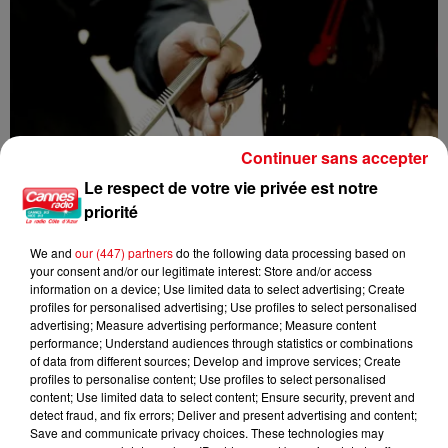
Continuer sans accepter
Le respect de votre vie privée est notre
priorité
We and
our (447) partners
do the following data processing based on
your consent and/or our legitimate interest: Store and/or access
information on a device; Use limited data to select advertising; Create
profiles for personalised advertising; Use profiles to select personalised
advertising; Measure advertising performance; Measure content
performance; Understand audiences through statistics or combinations
of data from different sources; Develop and improve services; Create
Nice : un salon de coiffure fermé après un contrôle
profiles to personalise content; Use profiles to select personalised
content; Use limited data to select content; Ensure security, prevent and
detect fraud, and fix errors; Deliver and present advertising and content;
Save and communicate privacy choices. These technologies may