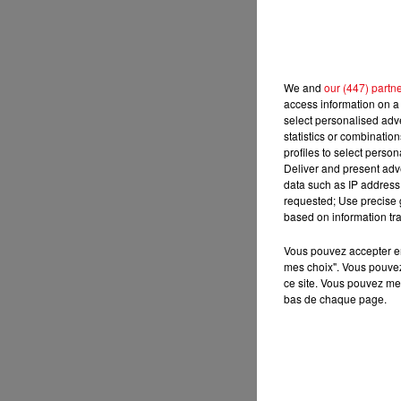
We and
our (447) partn
access information on a 
select personalised ad
statistics or combinatio
profiles to select person
Deliver and present adv
data such as IP address 
requested; Use precise g
based on information tra
Vous pouvez accepter en 
mes choix". Vous pouvez
ce site. Vous pouvez met
bas de chaque page.