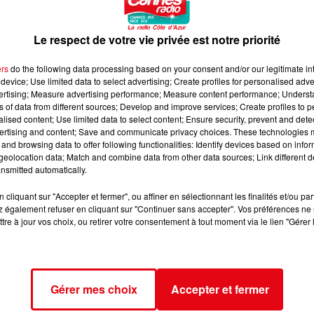
Le respect de votre vie privée est notre priorité
ers
do the following data processing based on your consent and/or our legitimate int
device; Use limited data to select advertising; Create profiles for personalised adver
vertising; Measure advertising performance; Measure content performance; Unders
ns of data from different sources; Develop and improve services; Create profiles to 
alised content; Use limited data to select content; Ensure security, prevent and detect
ertising and content; Save and communicate privacy choices. These technologies
and browsing data to offer following functionalities: Identify devices based on infor
eolocation data; Match and combine data from other data sources; Link different de
nsmitted automatically.
cliquant sur "Accepter et fermer", ou affiner en sélectionnant les finalités et/ou pa
 également refuser en cliquant sur "Continuer sans accepter". Vos préférences ne 
tre à jour vos choix, ou retirer votre consentement à tout moment via le lien "Gérer 
Gérer mes choix
Accepter et fermer