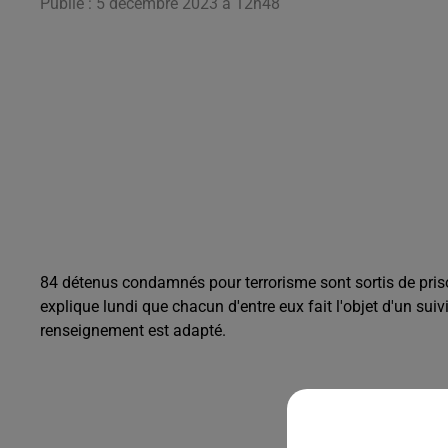
Publié : 5 décembre 2023 à 12h48
84 détenus condamnés pour terrorisme sont sortis de prison
explique lundi que chacun d'entre eux fait l'objet d'un suivi
renseignement est adapté.