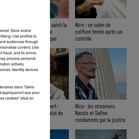
Nice : Éric Ciotti saisit la
Nice : un salon de
erest: Store and/or
justice après une
coiffure fermé après un
tising; Use profiles to
chanson polémique
contrôle
tand audiences through
personalise content; Use
 fraud, and fix errors;
 may process personal
mation actively
vices; Identify devices
rtenaires dans "Gérer
s'appliqueront que pour
les cookies" situé en
Affaire Jean Imbert :
Nice : les streamers
placé sous le statut de
Naruto et Safine
témoin assisté
condamnés par la justice