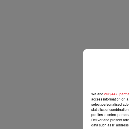
We and
our (447) partn
access information on a 
select personalised ad
statistics or combinatio
profiles to select person
Deliver and present adv
data such as IP address 