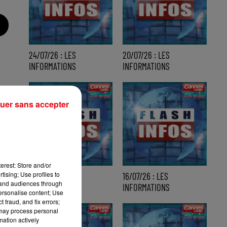
24/07/26 : LES
20/07/26 : LES
INFORMATIONS
INFORMATIONS
uer sans accepter
erest: Store and/or
tising; Use profiles to
17/07/26 : LES
16/07/26 : LES
tand audiences through
INFORMATIONS
INFORMATIONS
personalise content; Use
 fraud, and fix errors;
 may process personal
mation actively