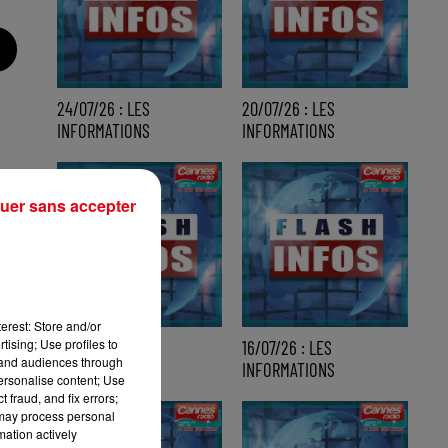
24/07/26 : LES
20/07/26 : LES
INFORMATIONS
INFORMATIONS
uer sans accepter
erest: Store and/or
tising; Use profiles to
17/07/26 : LES
16/07/26 : LES
tand audiences through
INFORMATIONS
INFORMATIONS
personalise content; Use
 fraud, and fix errors;
 may process personal
mation actively