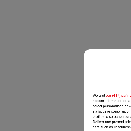
We and
our (447) partn
access information on a 
select personalised ad
statistics or combinatio
profiles to select person
Deliver and present adv
data such as IP address 